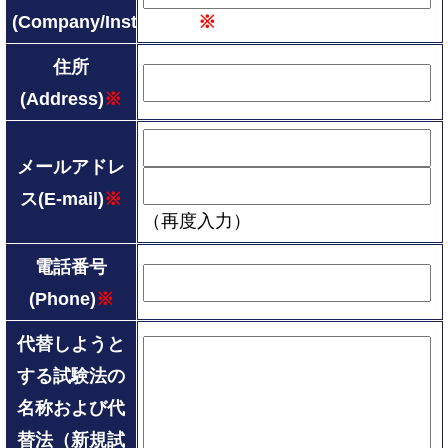
(Company/Institution)
※
住所
(Address)
※
メールアドレ
ス(E-mail)
※
（再度入力）
電話番号
(Phone)
※
代替しようと
する試験法の
名称および代
替法（新規試